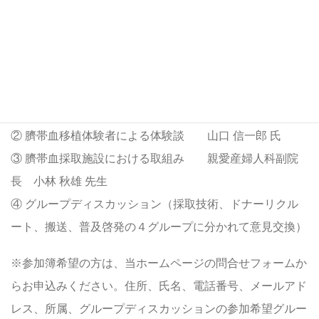
対象者 採取施設スタッフ、ボランティア、搬送業者、支
援団体、行政担当者、一般市民 等
内容
① さい帯血バンクの活動状況 兵庫さい帯血バン
ク 甲斐 俊朗 副理事長
② 臍帯血移植体験者による体験談 山口 信一郎 氏
③ 臍帯血採取施設における取組み 親愛産婦人科副院
長 小林 秋雄 先生
④ グループディスカッション（採取技術、ドナーリクル
ート、搬送、普及啓発の４グループに分かれて意見交換）
※参加簿希望の方は、当ホームページの問合せフォームか
らお申込みください。住所、氏名、電話番号、メールアド
レス、所属、グループディスカッションの参加希望グルー