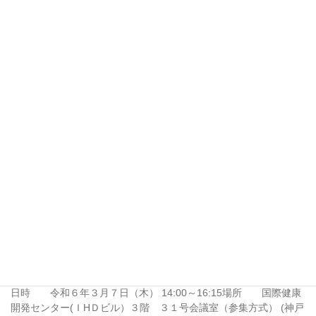
造血幹細胞移植医療機関のみなさまへ（お知ら
せ）
2024年8月20日
お知らせ
バンクだより４１号の発行について
広報誌「兵庫さい帯血バンクだより第４１号」を発行しました。
内容はトップページのバンクだよりのボタンからご覧いただけま
す。
2024年2月7日
お知らせ
臍帯血採取従事者・ボランティア 合同研修会の
開催について
日時 令和６年３月７日（木） 14:00～16:15場所 国際健康
開発センター(ＩHＤビル）３階 ３１号会議室（参集方式） (神戸